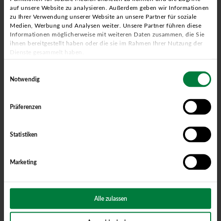
auf unsere Website zu analysieren. Außerdem geben wir Informationen
zu Ihrer Verwendung unserer Website an unsere Partner für soziale
Medien, Werbung und Analysen weiter. Unsere Partner führen diese
Informationen möglicherweise mit weiteren Daten zusammen, die Sie
ihnen bereitgestellt haben oder die sie im Rahmen Ihrer Nutzung der
Dienste gesammelt haben.
Einwilligungsauswahl
Notwendig
Präferenzen
Standorte in Ihrer Nähe
HIER FINDEN SIE IHRE
Statistiken
ANSPRECHPARTNER
Marketing
Wir haben Niederlassungen in Nordrhein-Westfalen, Niedersachsen,
Hamburg und Mecklenburg-Vorpommern.
Alle zulassen
Mehr erfahren