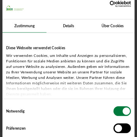
Zustimmung
Details
Über Cookies
Diese Webseite verwendet Cookies
Wir verwenden Cookies, um Inhalte und Anzeigen zu personalisieren,
Standorte in Ihrer Nähe
Funktionen für soziale Medien anbieten zu können und die Zugriffe
HIER FINDEN SIE IHRE
auf unsere Website zu analysieren. Außerdem geben wir Informationen
zu Ihrer Verwendung unserer Website an unsere Partner für soziale
ANSPRECHPARTNER
Medien, Werbung und Analysen weiter. Unsere Partner führen diese
Informationen möglicherweise mit weiteren Daten zusammen, die Sie
ihnen bereitgestellt haben oder die sie im Rahmen Ihrer Nutzung der
Dienste gesammelt haben.
Wir haben Niederlassungen in Nordrhein-Westfalen, Niedersachsen,
Hamburg und Mecklenburg-Vorpommern.
Einwilligungsauswahl
Notwendig
Mehr erfahren
Präferenzen