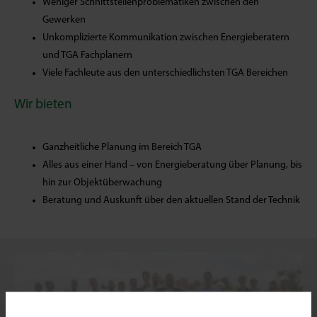
Weniger Schnittstellenproblematiken zwischen den
Gewerken
Unkomplizierte Kommunikation zwischen Energieberatern
und TGA Fachplanern
Viele Fachleute aus den unterschiedlichsten TGA Bereichen
Wir bieten
Ganzheitliche Planung im Bereich TGA
Alles aus einer Hand – von Energieberatung über Planung, bis
hin zur Objektüberwachung
Beratung und Auskunft über den aktuellen Stand der Technik