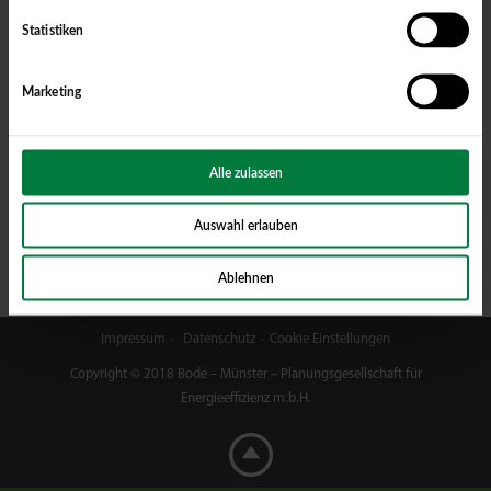
Statistiken
+49 800 200 42 60
Marketing
info@bode.ms
Alle zulassen
Kontaktformular nutzen
Auswahl erlauben
Ablehnen
Impressum
Datenschutz
Cookie Einstellungen
Copyright © 2018 Bode – Münster – Planungsgesellschaft für
Energieeffizienz m.b.H.