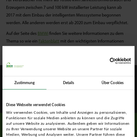
Für Verbraucher mit mehr als 10.000 kWh Jahresstromverbrauch und
Erzeugern zwischen 7 und 100 kW installierter Leistung kann ab
2017 mit dem Einbau der intelligenten Messsysteme begonnen
werden. Alle anderen werden erst ab 2020 zum Einbau verpflichtet.
Auf der Seite des
BMWi
finden Sie weitere Informationen zu dem
Thema so wie ein
Faktenblatt
mit den wichtigsten Informationen
zum neuen Gesetz.
Impressum
Datenschutz
Cookie Einstellungen
Copyright © 2018 Bode – Münster – Planungsgesellschaft für
Zustimmung
Details
Über Cookies
Energieeffizienz m.b.H.
Diese Webseite verwendet Cookies
Wir verwenden Cookies, um Inhalte und Anzeigen zu personalisieren,
Funktionen für soziale Medien anbieten zu können und die Zugriffe
auf unsere Website zu analysieren. Außerdem geben wir Informationen
zu Ihrer Verwendung unserer Website an unsere Partner für soziale
Medien, Werbung und Analysen weiter. Unsere Partner führen diese