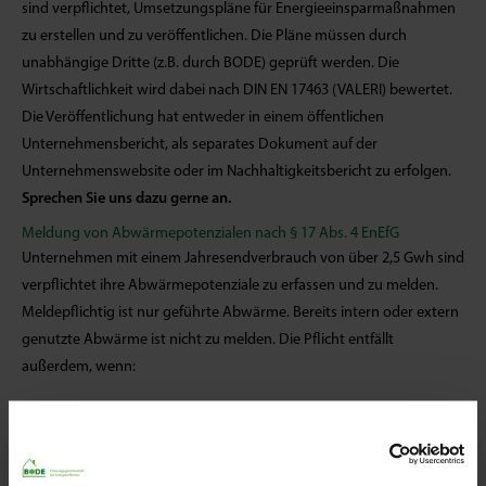
sind verpflichtet, Umsetzungspläne für Energieeinsparmaßnahmen
zu erstellen und zu veröffentlichen. Die Pläne müssen durch
unabhängige Dritte (z.B. durch BODE) geprüft werden. Die
Wirtschaftlichkeit wird dabei nach DIN EN 17463 (VALERI) bewertet.
Die Veröffentlichung hat entweder in einem öffentlichen
Unternehmensbericht, als separates Dokument auf der
Unternehmenswebsite oder im Nachhaltigkeitsbericht zu erfolgen.
Sprechen Sie uns dazu gerne an.
Meldung von Abwärmepotenzialen nach § 17 Abs. 4 EnEfG
Unternehmen mit einem Jahresendverbrauch von über 2,5 Gwh sind
verpflichtet ihre Abwärmepotenziale zu erfassen und zu melden.
Meldepflichtig ist nur geführte Abwärme. Bereits intern oder extern
genutzte Abwärme ist nicht zu melden. Die Pflicht entfällt
außerdem, wenn:
die Abwärmemenge < 200 MWh/a,
< 1.500 Betriebsstunden,
< 25 °C Temperatur erreicht wird,