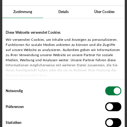
oder die Gesamtabwärme am Standort < 800 MWh/a beträgt.
Zustimmung
Details
Über Cookies
Die Meldung erfolgt über die
Plattform für Abwärme.
Kontaktieren
Sie uns - wir unterstützen Sie bei der Erfassung, Bewertung und
Meldung der Abwärmepotenziale.
Diese Webseite verwendet Cookies
Stichprobenkontrolle durch das BAFA
Wir verwenden Cookies, um Inhalte und Anzeigen zu personalisieren,
Das BAFA führt regelmäßig Stichprobenkontrollen durch, um die
Funktionen für soziale Medien anbieten zu können und die Zugriffe
Einhaltung der gesetzlichen Pflichten zu überprüfen. Betroffene
auf unsere Website zu analysieren. Außerdem geben wir Informationen
zu Ihrer Verwendung unserer Website an unsere Partner für soziale
Unternehmen erhalten dazu ein offizielles Anschreiben mit
Medien, Werbung und Analysen weiter. Unsere Partner führen diese
Zugangsdaten zum elektronischen Rückmeldeformular. Abgefragt
Informationen möglicherweise mit weiteren Daten zusammen, die Sie
ihnen bereitgestellt haben oder die sie im Rahmen Ihrer Nutzung der
werden unter anderem der Gesamtenergieverbrauch der letzten
Dienste gesammelt haben.
drei Jahre, Angaben zu allen Standorten sowie zum gesamten
Fuhrpark. Zur Unterstützung stellt das BAFA ein
Merkblatt zur
Einwilligungsauswahl
Notwendig
Ermittlung des Gesamtendenergieverbrauchs
sowie eine Ausfüllhilfe
für das elektronische Rückmeldeformular bereit.
Bei Fragen oder zur
direkten Unterstützung wenden Sie sich gerne an uns.
Präferenzen
Verpflichtungen für öffentliche Stellen nach EnEfG
Statistiken
§ 6