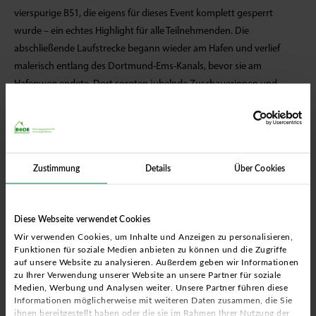
vierspurige B51, die eigens für dieses Event komplett gesperrt
wurde – ein echtes Highlight für alle Teilnehmenden. Die
abschließende Laufstrecke begann wieder am Hafen und verlief
malerisch entlang des Dortmund-Ems-Kanals, bevor sie am
Hafenweg endete. Dort sorgten jubelnde Zuschauerinnen und
Zuschauer für Gänsehaut-Momente beim Zieleinlauf. Wir sind super
stolz auf die großartige sportliche Leistung unserer beiden Kollegen.
Zustimmung
Details
Über Cookies
Altstadtlauf Lippstadt 2025
Diese Webseite verwendet Cookies
Im
Mai 2025
hat ein Teil des Lippstädter-Bode-Teams erfolgreich am
Wir verwenden Cookies, um Inhalte und Anzeigen zu personalisieren,
BBS Altstadtlauf des LTV Lippstadt teilgenommen. Die Strecke des
Funktionen für soziale Medien anbieten zu können und die Zugriffe
diesjährigen Firmenlaufes, den unsere engagierten Mitarbeiterinnen
auf unsere Website zu analysieren. Außerdem geben wir Informationen
zu Ihrer Verwendung unserer Website an unsere Partner für soziale
und Mitarbeiter erfolgreich gemeistert haben, führte über 5
Medien, Werbung und Analysen weiter. Unsere Partner führen diese
Kilometer quer durch die Lippstädter Innenstadt. Insgesamt
Informationen möglicherweise mit weiteren Daten zusammen, die Sie
ihnen bereitgestellt haben oder die sie im Rahmen Ihrer Nutzung der
nahmen in diesem Jahr rund 3.028 Läuferinnen und Läufer an der