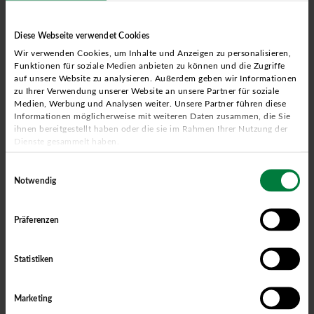
Diese Webseite verwendet Cookies
Wir verwenden Cookies, um Inhalte und Anzeigen zu personalisieren,
Funktionen für soziale Medien anbieten zu können und die Zugriffe
30.06.2015
Industrie, Handel & Gewerbe
auf unsere Website zu analysieren. Außerdem geben wir Informationen
zu Ihrer Verwendung unserer Website an unsere Partner für soziale
Bode berät bei der Informationsveranstaltung
Medien, Werbung und Analysen weiter. Unsere Partner führen diese
Informationen möglicherweise mit weiteren Daten zusammen, die Sie
der IHK
ihnen bereitgestellt haben oder die sie im Rahmen Ihrer Nutzung der
Am 26. Juni 2015 fand die Informationsveranstaltung “Das
Dienste gesammelt haben.
novellierte Energiedienstleistungsgesetz (EDL-G) –
Einwilligungsauswahl
Verpflichtende Energieaudits für Nicht-KMU” bei der IHK Nord
Notwendig
Westfalen in Münster statt, bei dem Christian Bode,
Energieberater Münster, referierte.
Präferenzen
Mehr erfahren
Statistiken
Marketing