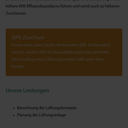
höhere KfW-Effizienzhausklasse führen und somit auch zu höheren
Zuschüssen.
50% Zuschuss
Immer dann, wenn Sie für ein Vorhaben KfW- Fördermittel
nutzen, werden 50% der Baubegleitungskosten gefördert.
Die Erstellung eines Lüftungskonzepts fällt unter diese
Kosten.
Unsere Leistungen
Berechnung des Lüftungskonzepts
Planung der Lüftungsanlage